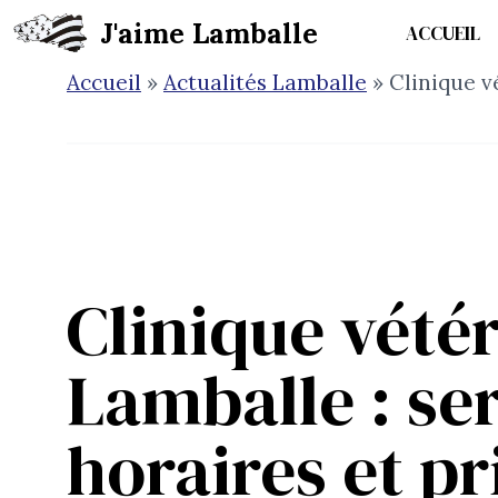
Aller
J'aime Lamballe
ACCUEIL
au
contenu
Accueil
»
Actualités Lamballe
»
Clinique v
Clinique vétér
Lamballe : se
horaires et pr