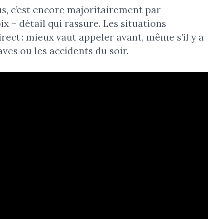
s, c’est encore majoritairement par
x – détail qui rassure. Les situations
rect : mieux vaut appeler avant, même s’il y a
aves ou les accidents du soir.